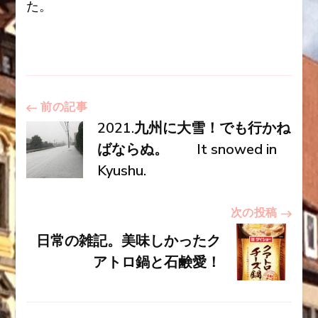
た。
投
前の記事
2021.九州に大雪！でも行かね
稿
ばならぬ。 It snowed in
Kyushu.
ナ
次の投稿
ビ
日常の雑記。美味しかったク
アトロ鍋と石鹸愛！
ゲ