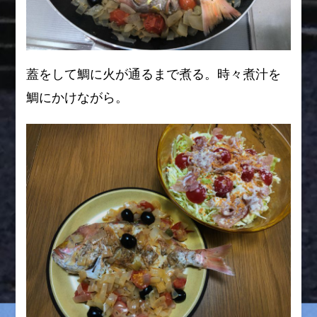
蓋をして鯛に火が通るまで煮る。時々煮汁を
鯛にかけながら。