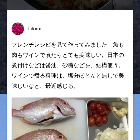
ラ
ン
ス
料
tukimi
理！
鯛
フレンチレシピを見て作ってみました。魚も
の
肉もワインで煮たらとても美味しい。日本の
プ
煮付けなどは醤油、砂糖などを、結構使う。
ロ
ヴ
ワインで煮る料理は、塩分ほとんど無しで美
ァ
味しいなと、最近感じる。
ン
サ
Suap
Prove