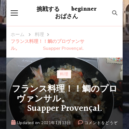
挑戦する beginner
おばさん
ホーム
料理
フランス料理！！鯛のプロヴァンサ
ル。 Suapper Provençal.
料理
フランス料理！！鯛のプロ
ヴァンサル。
Suapper Provençal.
(フ
Updated on
2021年1月13日
コメントをどうぞ