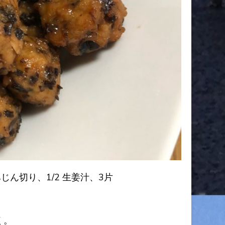
切り、1/2 生姜汁、3片
く。