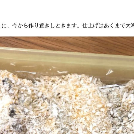
理
No.
3
作
うに、今から作り置きしときます。仕上げはあくまで大
り
置
き
記
録)