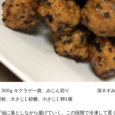
300g キクラゲ一袋、みじん切り 深ネギみじん
1 砂糖、小さじ1 卵1個
げ油に落としながら揚げていく。この段階で冷凍して置