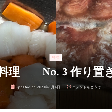
料理
料理 No. 3 作り置
(お
Updated on
2021年1月4日
コメントをどうぞ
せ
ち
料