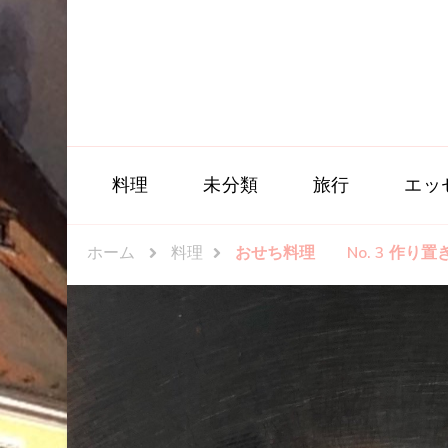
料理
未分類
旅行
エッ
ホーム
料理
おせち料理 No. 3 作り置