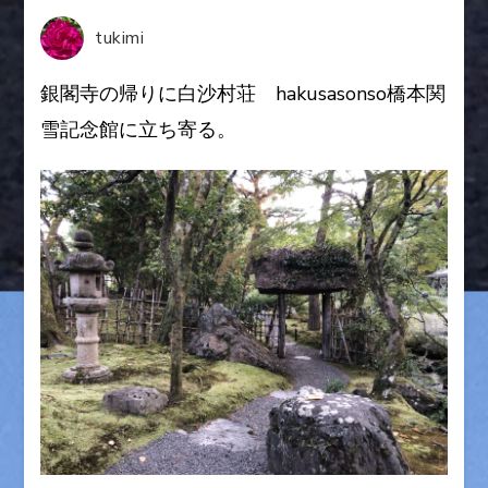
橋
tukimi
本
関
銀閣寺の帰りに白沙村荘 hakusasonso橋本関
雪
雪記念館に立ち寄る。
記
念
京
都)