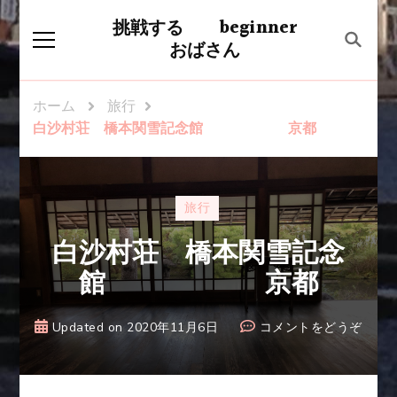
挑戦する beginner
おばさん
ホーム
旅行
白沙村荘 橋本関雪記念館 京都
旅行
白沙村荘 橋本関雪記念
館 京都
(白
Updated on
2020年11月6日
コメントをどうぞ
沙
村
荘