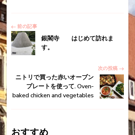
投
前の記事
銀閣寺 はじめて訪れま
稿
す。
ナ
次の投稿
ニトリで買った赤いオーブン
ビ
プレートを使って. Oven-
baked chicken and vegetables
ゲ
ー
おすすめ