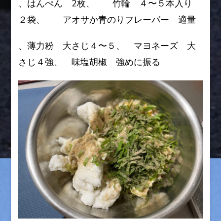
、はんぺん 2枚、 竹輪 ４〜５本入り
２袋、 アオサか青のりフレーバー 適量
、薄力粉 大さじ４〜５、 マヨネーズ 大
さじ４強、 味塩胡椒 強めに振る