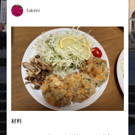
tukimi
は
ん
ぺ
ん
と
竹
輪
の
夕
食)
材料