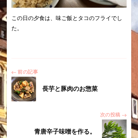
この日の夕食は、味ご飯とタコのフライでし
た。
投
前の記事
稿
長芋と豚肉のお惣菜
ナ
次の投稿
ビ
青唐辛子味噌を作る。