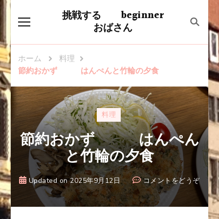
挑戦する beginner
おばさん
ホーム
料理
節約おかず はんぺんと竹輪の夕食
料理
節約おかず はんぺん
と竹輪の夕食
(節
Updated on
2025年9月12日
コメントをどうぞ
約
お
か