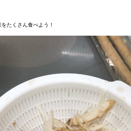
ぷ
り
の
ヘ
菜をたくさん食べよう！
ル
シ
ー
鍋。
Heal
hot
pot
with
plen
of
veget