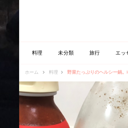
料理
未分類
旅行
エッ
ホーム
料理
野菜たっぷりのヘルシー鍋。Healthy h