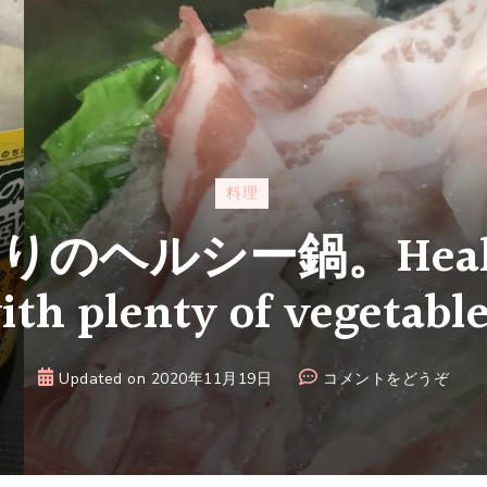
料理
ヘルシー鍋。Healthy
ith plenty of vegetable
(野
Updated on
2020年11月19日
コメントをどうぞ
菜
た
っ