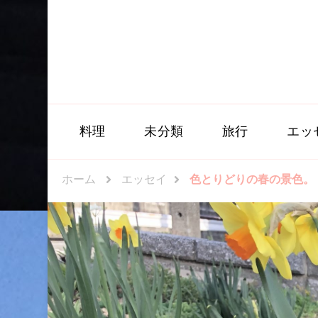
料理
未分類
旅行
エッ
ホーム
エッセイ
色とりどりの春の景色。