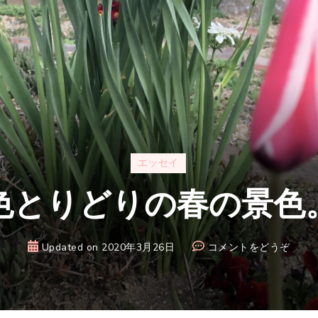
エッセイ
色とりどりの春の景色
(色
Updated on
2020年3月26日
コメントをどうぞ
と
り
ど