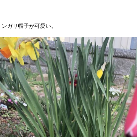
り
の
春
の
トンガリ帽子が可愛い。
景
色。)