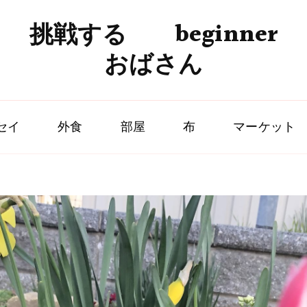
挑戦する beginner
おばさん
セイ
外食
部屋
布
マーケット